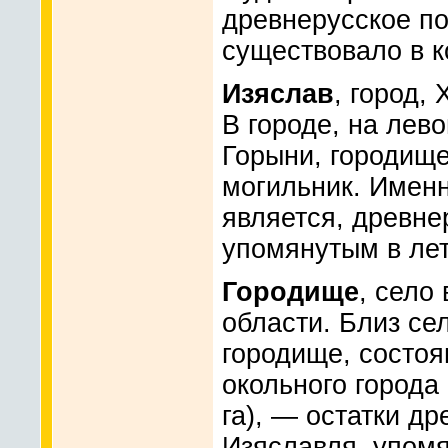
древнерусское по
существовало в ко
Изяслав
, город,
В городе, на лев
Горыни, городище
могильник. Именн
является, древн
упомянутым в лет
Городище
, село
области. Близ се
городище, состоя
окольного города
га), — остатки др
Изяславля, упомя