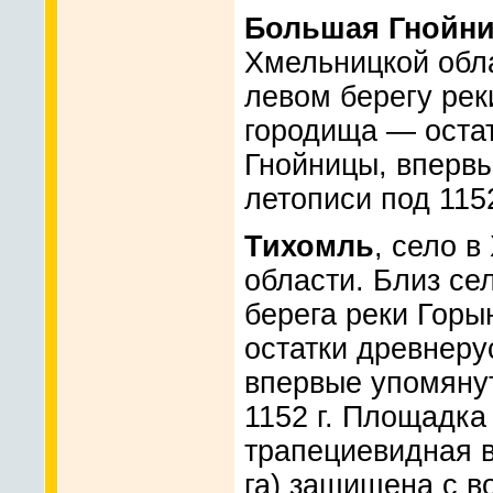
Большая Гнойн
Хмельницкой обла
левом берегу рек
городища — оста
Гнойницы, вперв
летописи под 1152
Тихомль
, село 
области. Близ се
берега реки Горы
остатки древнеру
впервые упомянут
1152 г. Площадка
трапециевидная в
га) защищена с во