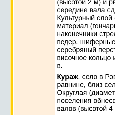
(высотой 2 м) и р
середине вала сд
Культурный слой 
материал (гончар
наконечники стре
ведер, шиферные
серебряный перст
височное кольцо и
в.
Кураж
, село в Р
равнине, близ се
Округлая (диаме
поселения обнес
валов (высотой 4