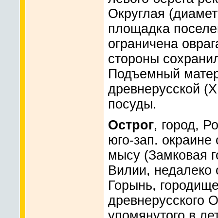
Округлая (диамет
площадка поселен
ограничена овраг
стороны сохранил
Подъемный матер
древнерусской (XI
посуды.
Острог
, город, Р
юго-зап. окраине 
мысу (Замковая го
Вилии, недалеко 
Горынь, городище
древнерусского О
упомянутого в лет