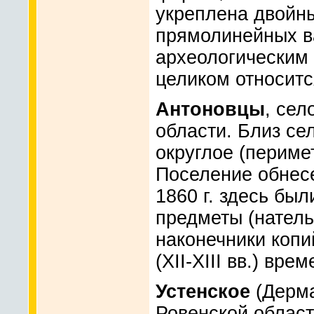
укреплена двойн
прямолинейных ва
археологическим
целиком относится
Антоновцы
, сел
области. Близ сел
округлое (периме
Поселение обнесе
1860 г. здесь бы
предметы (натель
наконечники копи
(XII-XIII вв.) врем
Устенское
(Дерма
Ровенской области