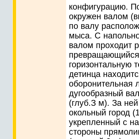
конфигурацию. П
окружен валом (в
по валу располож
мыса. С напольн
валом проходит ро
превращающийся 
горизонтальную т
детинца находитс
оборонительная л
дугообразный вал
(глуб.З м). За не
окольный город (1
укрепленный с на
стороны прямол