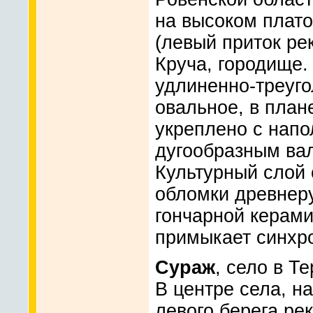
на высоком плато 
(левый приток ре
Круча, городище.
удлиненно-треуго
овальное, в плане
укреплено с напо
дугообразным вал
Культурный слой 
обломки древнерус
гончарной керами
примыкает синхр
Сураж
, село в Т
В центре села, н
левого берега ре