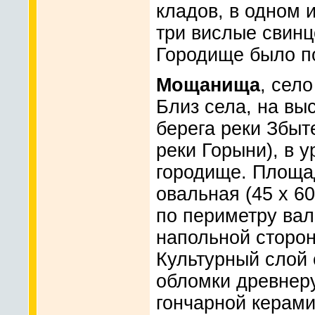
кладов, в одном 
три вислые свинц
Городище было пос
Мощанища
, сел
Близ села, на вы
берега реки Збыт
реки Горыни), в 
городище. Площа
овальная (45 x 60
по периметру вал
напольной сторон
Культурный слой 
обломки древнеру
гончарной керами