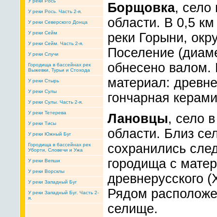
У реки Рось
Борщовка
, село
У реки Рось. Часть 2-я.
области. В 0,5 км
У реки Северского Донца
У реки Сейм
реки Горыни, окр
У реки Сейм. Часть 2-я.
Поселение (диам
У реки Случи
обнесено валом.
Городища в бассейнах рек
Выжевки, Турьи и Стохода
материал: древнер
У реки Стырь
У реки Сулы
гончарная керами
У реки Сулы. Часть 2-я.
У реки Тетерева
Лановцы
, село 
У реки Тисы
области. Близ сел
У реки Южный Буг
сохранились сле
Городища в бассейнах рек
Уборти, Словечи и Ужа
городища с мате
У реки Вепши
У реки Ворсклы
древнерусского (X
У реки Западный Буг
Рядом расположе
У реки Западный Буг. Часть 2-
я.
селище.