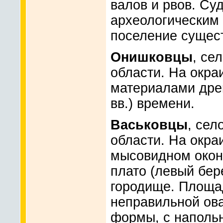
валов и рвов. Су
археологическим
поселение существ
Онишковцы
, се
области. На окра
материалами древн
вв.) времени.
Васьковцы
, сел
области. На окра
мысовидном окон
плато (левый бер
городище. Площа
неправильной ова
формы, с наполь