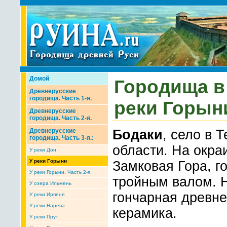
Домой
Городища в
Древнерусские
городища. Часть 1-я.
реки Горын
Древнерусские
городища. Часть 2-я.
Древнерусские
Бодаки
, село в 
городища. Часть 3-я.:
области. На окра
У реки Дон
У реки Горыни
Замковая Гора, г
У реки Горыни. Часть 2-я.
тройным валом. 
У озера Ильмень
гончарная древнер
У реки Ирпеня
У реки Нарева
керамика.
У реки Прут