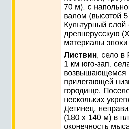
70 м), с напольн
валом (высотой 5
Культурный слой 
древнерусскую (XI
материалы эпохи 
Листвин
, село в
1 км юго-зап. сел
возвышающемся н
прилегающей низ
городище. Поселе
нескольких укреп
Детинец, неправи
(180 x 140 м) в 
оконечность мыса