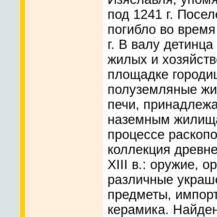
под 1241 г. Посе
погибло во время
г. В валу детинц
жилых и хозяйств
площадке городи
полуземляные жи
печи, принадлеж
наземным жилища
процессе раскопо
коллекция древне
XIII в.: оружие, о
различные украш
предметы, импор
керамика. Найде