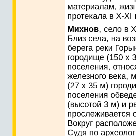
материалам, жиз
протекала в Х-XI 
Михнов
, село в 
Близ села, на во
берега реки Горы
городище (150 x 3
поселения, относ
железного века, 
(27 x 35 м) город
поселения обвед
(высотой 3 м) и р
прослеживается с
Вокруг расположе
Судя по археоло