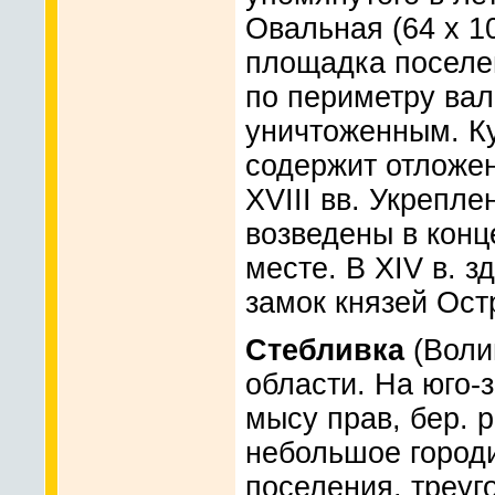
Овальная (64 x 1
площадка поселе
по периметру вал
уничтоженным. К
содержит отложени
XVIII вв. Укрепле
возведены в конц
месте. В XIV в. з
замок князей Ост
Стебливка
(Воли
области. На юго-з
мысу прав, бер. р
небольшое город
поселения, треуг