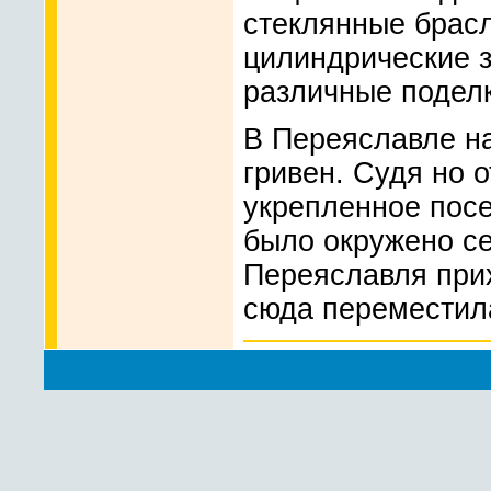
стеклянные брас
цилиндрические
различные поделк
В Переяславле н
гривен. Судя но 
укрепленное посел
было окружено с
Переяславля прих
сюда переместила