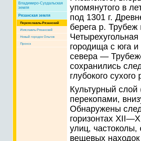
Владимиро-Суздальская
упомянутого в ле
земля
под 1301 г. Древ
Рязанская земля
Переяславль-Рязанский
берега р. Трубеж
Изяславль-Рязанский
Четырехугольная 
Новый городок Ольгов
Пронск
городища с юга и
севера — Трубеже
сохранились след
глубокого сухого 
Культурный слой
перекопами, вниз
Обнаружены следы
горизонтах XII—X
улиц, частоколы,
вещевых находок