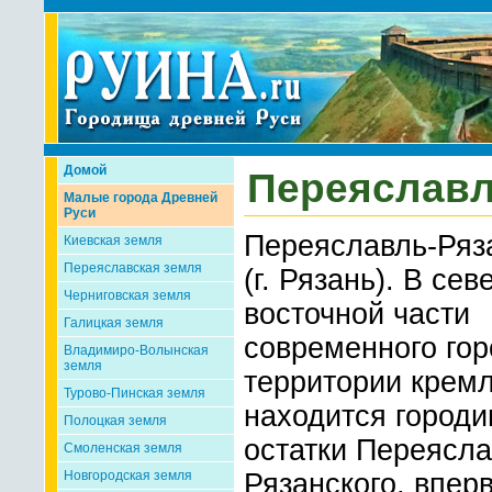
Домой
Переяславл
Малые города Древней
Руси
Переяславль-Ряз
Киевская земля
Переяславская земля
(г. Рязань). В сев
Черниговская земля
восточной части
Галицкая земля
современного гор
Владимиро-Волынская
земля
территории кремл
Турово-Пинская земля
находится город
Полоцкая земля
остатки Переясла
Смоленская земля
Новгородская земля
Рязанского, впер