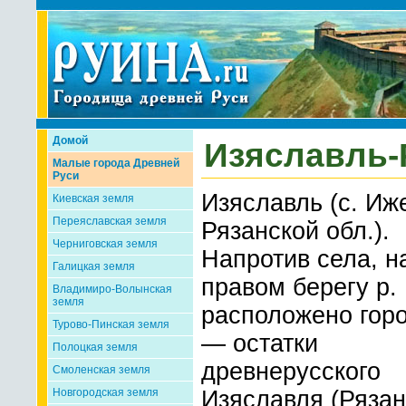
Домой
Изяславль-
Малые города Древней
Руси
Изяславль (с. Иж
Киевская земля
Переяславская земля
Рязанской обл.).
Черниговская земля
Напротив села, н
Галицкая земля
правом берегу р.
Владимиро-Волынская
земля
расположено гор
Турово-Пинская земля
— остатки
Полоцкая земля
древнерусского
Смоленская земля
Новгородская земля
Изяславля (Рязан