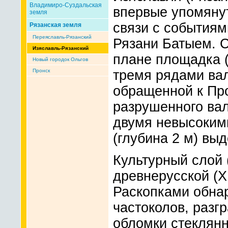
Владимиро-Суздальская
впервые упомянут
земля
связи с событиям
Рязанская земля
Переяславль-Рязанский
Рязани Батыем. С
Изяславль-Рязанский
плане площадка 
Новый городок Ольгов
Пронск
тремя рядами вал
обращенной к Пр
разрушенного вал
двумя невысокими
(глубина 2 м) вы
Культурный слой 
древнерусской (XI
Раскопками обна
частоколов, раз
обломки стеклянн