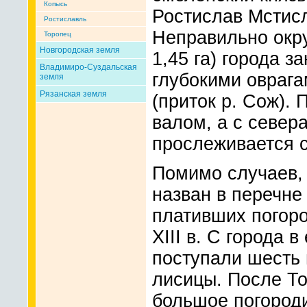
Копысь
Ростислав Мстис
Ростиславль
Неправильно окр
Торопец
Новгородская земля
1,45 га) города 
Владимиро-Суздальская
глубокими оврага
земля
Рязанская земля
(приток р. Сож).
валом, а с север
прослеживается с
Помимо случаев,
назван в перечне
плативших погор
XIII в. С города 
поступали шесть 
лисицы. После Т
большое погороди