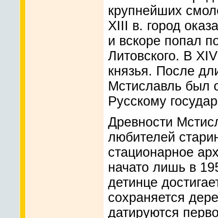
крупнейших смол
XIII в. город ока
и вскоре попал п
Литовского. В XI
князья. После дл
Мстиславль был 
Русскому государ
Древности Мстис
любителей старин
стационарное арх
начато лишь в 19
детинце достигае
сохраняется дер
датируются перво