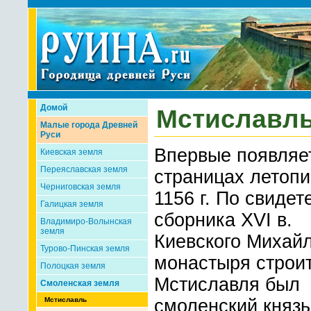
Домой
Мстиславл
Малые города Древней
Руси
Впервые появляе
Киевская земля
Переяславская земля
страницах летопи
Черниговская земля
1156 г. По свидет
Галицкая земля
сборника XVI в.
Владимиро-Волынская
земля
Киевского Михайл
Турово-Пинская земля
монастыря строи
Полоцкая земля
Мстиславля был
Смоленская земля
Мстиславль
смоленский князь