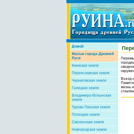
Домой
Пер
Малые города Древней
Руси
Перемыш
городищ
Киевская земля
сведени
окружен
Переяславская земля
Въезд 
Черниговская земля
Памятни
жизнь 
Галицкая земля
стеклян
Владимиро-Волынская
земля
Турово-Пинская земля
Полоцкая земля
Смоленская земля
Новгородская земля