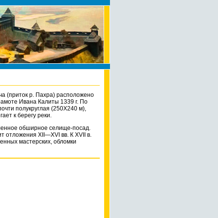
ча (приток р. Пахра) расположено
амоте Ивана Калиты 1339 г. По
очти полукруглая (250X240 м),
гает к берегу реки.
пленное обширное селище-посад.
отложения XII—XVI вв. К XVII в.
енных мастерских, обломки