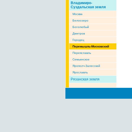
Владимиро-
Суздальская земля
Москва
Белоозеро
Боголюбый
Дмитров
Городец
Перемышль-Московский
Переяславль
Семьинское
Ярополч-Залесский
Ярославль
Рязанская земля