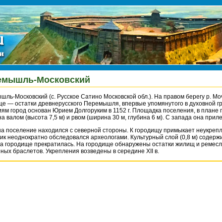
емышль-Московский
ль-Московский (с. Русское Сатино Московской обл.). На правом берегу р. Мо
е — остатки древнерусского Перемышля, впервые упомянутого в духовной гр
ям город основан Юрием Долгоруким в 1152 г. Площадка поселения, в плане п
а валом (высота 7,5 м) и рвом (ширина 30 м, глубина 6 м). С запада она приле
на поселение находился с северной стороны. К городищу примыкает неукре
к неоднократно обследовался археологами. Культурный слой (0,8 м) содержит 
на городище прекратилась. На городище обнаружены остатки жилищ и ремесл
ных браслетов. Укрепления возведены в середине XII в.